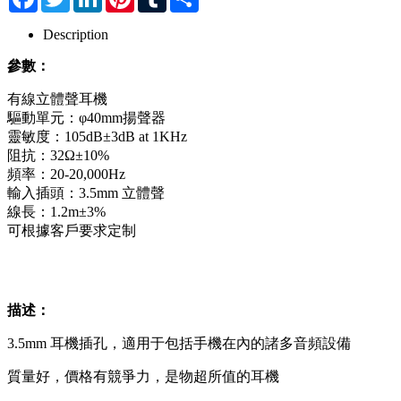
Description
參數：
有線立體聲耳機
驅動單元：φ40mm揚聲器
靈敏度：105dB±3dB at 1KHz
阻抗：32Ω±10%
頻率：20-20,000Hz
輸入插頭：3.5mm 立體聲
線長：1.2m±3%
可根據客戶要求定制
描述：
3.5mm 耳機插孔，適用于包括手機在內的諸多音頻設備
質量好，價格有競爭力，是物超所值的耳機