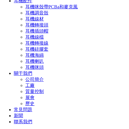
耳機配件
耳機咪殼帶PCBa和麥克風
耳機調音殼
耳機線材
耳機轉接頭
耳機插頭帽
耳機線檔
耳機轉接線
耳機硅膠套
耳機海綿
耳機喇叭
耳機咪頭
關于我們
公司簡介
工廠
質量控制
展會
歷史
常見問題
新聞
聯系我們