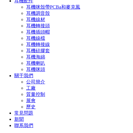
耳機配件
耳機咪殼帶PCBa和麥克風
耳機調音殼
耳機線材
耳機轉接頭
耳機插頭帽
耳機線檔
耳機轉接線
耳機硅膠套
耳機海綿
耳機喇叭
耳機咪頭
關于我們
公司簡介
工廠
質量控制
展會
歷史
常見問題
新聞
聯系我們