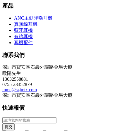
產品
ANC主動降噪耳機
真無線耳機
藍牙耳機
有線耳機
耳機配件
聯系我們
深圳市寶安區石巖外環路金馬大廈
歐陽先生
13632558881
0755-23352879
mmc@szjmtx.com
深圳市寶安區石巖外環路金馬大廈
快速報價
提交