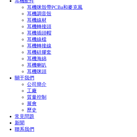
耳機配件
耳機咪殼帶PCBa和麥克風
耳機調音殼
耳機線材
耳機轉接頭
耳機插頭帽
耳機線檔
耳機轉接線
耳機硅膠套
耳機海綿
耳機喇叭
耳機咪頭
關于我們
公司簡介
工廠
質量控制
展會
歷史
常見問題
新聞
聯系我們